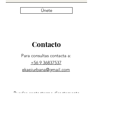
Únete
Contacto
Para consultas contacta a:
+56 9 36837537
ekapiurbana@gmail.com
Puedes contactarme directamente
Nombre
Apellido
Asunto
Email